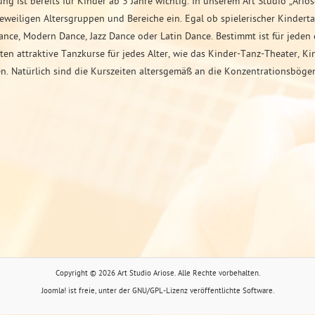
g ist bereits für Kinder ab 3 Jahre wichtig. In unserem Art Studio „Ario
jeweiligen Altersgruppen und Bereiche ein. Egal ob spielerischer Kindert
ance, Modern Dance, Jazz Dance oder Latin Dance. Bestimmt ist für jeden 
ten attraktive Tanzkurse für jedes Alter, wie das Kinder-Tanz-Theater, K
n. Natürlich sind die Kurszeiten altersgemäß an die Konzentrationsböge
Copyright © 2026 Art Studio Ariose. Alle Rechte vorbehalten.
Joomla!
ist freie, unter der
GNU/GPL-Lizenz
veröffentlichte Software.