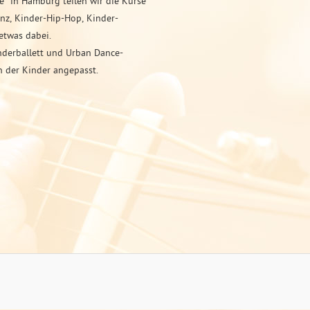
se“ in Hamburg teilen wir die Kurse
anz, Kinder-Hip-Hop, Kinder-
etwas dabei.
inderballett und Urban Dance-
n der Kinder angepasst.