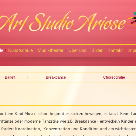
le
Kunstschule
Musiktheater
Über uns
Bilder
Kontakt
Imp
Ballett
I
Breakdance
I
Choreografie
rt ein Kind Musik, schon beginnt es sich zu bewegen, es tanzt. Beim Tanz
rdtänze oder moderne Tanzstile wie z.B. Breakdance - entwickeln Kinder
 fördert Koordination, Konzentration und Kondition und am wichtigsten