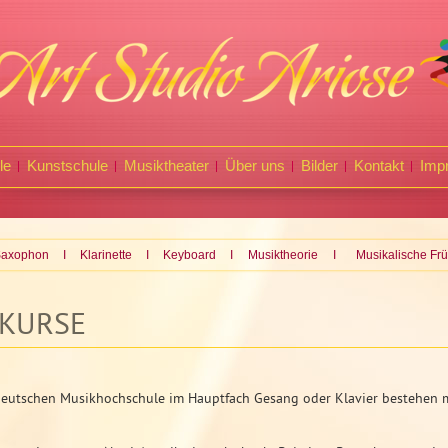
le
Kunstschule
Musiktheater
Über uns
Bilder
Kontakt
Imp
axophon
I
Klarinette
I
Keyboard
I
Musiktheorie
I
Musikalische Fr
KURSE
eutschen Musikhochschule im Hauptfach Gesang oder Klavier bestehen 