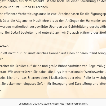
studenten aus Nord-Amerika ist sehr hoch. Bei einer Bewerbung an der 
Asien und Ost-Europa zu rechnen.
ehr effiziente Vorbereitungskurse in zwei Arbeitsphasen für die Eignung
ick über die Allgemeine Musiklehre bis zu den Anfängen der Harmonie- un
werden methodisch ausgewählte Übungen zur Gehörbildung durchgeführt.
g. Bei Bedarf begleiten und unterstützen wir Sie auch während des Stud
werbеn
n oft nicht nur ihr künstlerisches Können auf einen höheren Stand bring
en.
reitet die Schüler auf kleine und große Bühnenauftritte vor. Regelmäßig
tatt. Wir unterstützen Sie dabei, die Jurys internationaler Wettbewerbe u
ritt. Nicht nur das Erlernen eines Musikstücks oder einer Rolle ist wicht
en. Sie bekommen eingutes Gefühl für Bewegung und Darstellung und könn
.
Copyright © 2026 Art Studio Ariose. Alle Rechte vorbehalten.